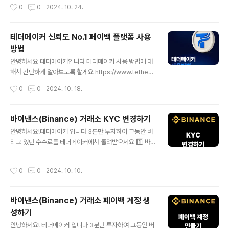
밀번호 입력 후 "RETURNUSDT" 로 되어있는 지 확인하
작성시간
0
0
2024. 10. 24.
택이 아닌 필수 입니다수수료를 돌려받지 못한다면,MEXC
고Sign Up 누르시면 됩니다KYC 인증..
선물거래 수수료 지정가 : 0 시장가 : 0.02👇 테더메이커
페이백 지정가 : 0 시장가 : 0.012거래를 할 때 마다 손실
테더메이커 신뢰도 No.1 페이백 플랫폼 사용
을 보는 것과 같습니다 MEXC 거래소 가입하기 테더메이
방법
커 MEXC 가입링크https://www.mexc.com/ko-KR/l
글 내용
ogin?inviteCode=mexc-2XDQW 1️⃣위 링크로 접속
안녕하세요 테더메이커입니다 테더메이커 사용 방법에 대
한 뒤 이메일과 비밀번호를 입력하시고 회원가입을 누릅니
해서 간단하게 알아보도록 할게요 https://www.tether
다. **테더메이커 초대코드 mexc-2XDQW 가..
maker.com/ 테더메이커 - 신뢰도 No.1 암호화폐 선물거
작성시간
0
0
2024. 10. 18.
래 수수료 셀퍼럴 페이백 플랫폼 www.tethermaker.co
m 우선 위 링크를 통해 테더메이커에 회원가입 해줍니다
회원가입을 완료하면 자동으로 로그인이 되는데요 여기서
바이낸스(Binance) 거래소 KYC 변경하기
거래소를 선택하여 페이백 시작하기를 눌러줍니다 예시로
글 내용
안녕하세요!테더메이커 입니다 3분만 투자하여 그동안 버
바이비트 거래소를 선택해보았습니다 페이백 계정 만들기
리고 있던 수수료를 테더메이커에서 돌려받으세요 1️⃣ 바
를 눌러 거래소에 가입해줍니다 만약, 이미 거래소 계정이
이낸스는 현물 20% 페이백을 자동 제공합니다2️⃣ 수수료
있다면 아래 이미 계정이 있어요를 눌러주세요 거래소에
의 40%를 영구적으로 테더메이커가 매주 월요일 페이백
가입이 완료되면 거래소 프로필에서 UID를 복사해줍니다
작성시간
0
0
2024. 10. 10.
해드립니다 페이백은 선택이 아닌 필수 입니다수수료를 돌
복사에 성공하셨으면 UID 연동창에 UID를 입력하고 연동
려받지 못한다면, 거래를 할 때 마다 손실을 보는 것과 같습
하기 버튼을 눌러줍니다 이..
니다바이낸스 선물거래 수수료 지정가 : 0.02 시장가 : 0.
바이낸스(Binance) 거래소 페이백 계정 생
05👇 테더메이커 페이백 지정가 : 0.012 시장가 : 0.03 K
성하기
YC 변경하기 이미 레퍼럴 계정으로 가입이 되어있으면 페
글 내용
이백이 불가능합니다. 그래서 새로운 계정을 생성하여 KY
안녕하세요! 테더메이커 입니다 3분만 투자하여 그동안 버