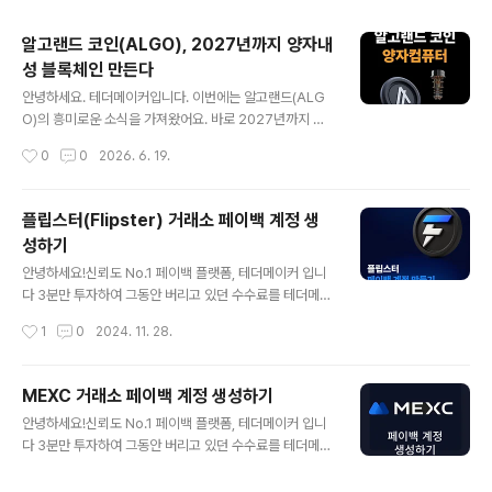
주요 글 목록
알고랜드 코인(ALGO), 2027년까지 양자내
성 블록체인 만든다
글 내용
안녕하세요. 테더메이커입니다. 이번에는 알고랜드(ALG
O)의 흥미로운 소식을 가져왔어요. 바로 2027년까지 양
자내성 블록체인을 개발하겠다는 계획인데요. 양자컴퓨
작성시간
0
0
2026. 6. 19.
터? 양자내성? 처음 들으면 어렵게 느껴지실 수 있어요. 오
늘은 초보자도 이해할 수 있게 쉽게 풀어드릴게요. 양자컴
퓨터가 왜 블록체인에 위협이 될까? 지금 우리가 쓰는 블록
플립스터(Flipster) 거래소 페이백 계정 생
체인은 복잡한 암호 기술로 보호되고 있어요. 쉽게 말해, 엄
성하기
청나게 어려운 수학 문제를 풀어야만 해킹이 가능한 구조
글 내용
예요. 일반 컴퓨터로는 이 문제를 푸는 데 수천 년이 걸릴
안녕하세요!신뢰도 No.1 페이백 플랫폼, 테더메이커 입니
수 있어요. 그런데 양자컴퓨터는 다릅니다. 양자컴퓨터는
다 3분만 투자하여 그동안 버리고 있던 수수료를 테더메이
기존 컴퓨터와 완전히 다른 방식으로 연산하기 때문에, 이
커에서 돌려받으세요 플립스터 선물거래 수수료 VIP 등급
작성시간
1
0
2024. 11. 28.
암호를 훨씬 빠르게 풀 가능성이 있어요. 아직 상용화까지
별 0.025 ~ 0.05 페이백 적용 수수료VIP 등급별 0.016
는 시간이 걸리지만, 미래를 대비해야 ..
25~0.0325플립스터는 KYC 변경을 하지 못 합니다이미
계정이 있으신 분은 새로운 명의로 계정을 생성을 하셔야
MEXC 거래소 페이백 계정 생성하기
합니다플립스터 거래소 가입하기 1️⃣테더메이커 플립스터
글 내용
안녕하세요!신뢰도 No.1 페이백 플랫폼, 테더메이커 입니
가입링크로 접속 해줍니다:https://flipster.io/signin?re
다 3분만 투자하여 그동안 버리고 있던 수수료를 테더메이
ferral_code=7ER6LL5RS8 2️⃣이메일로 가입이 가능
커에서 돌려받으세요 1️⃣ MEXC 는 수수료의 40%를 테더
해요원하시는 방식을 선택하시면 됩니다 3️⃣ 이메일과 비
메이커 홈페이지에서 페이백 받을 수 있어요 페이백은 선