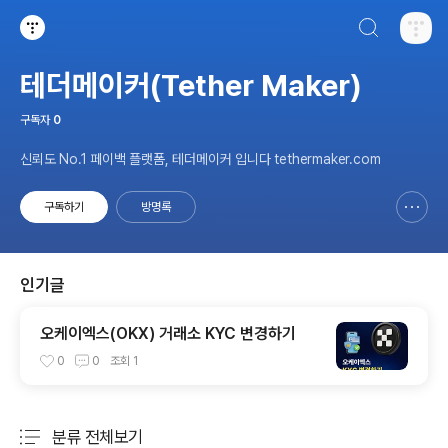
검색하기
티스토리
테더메이커(Tether Maker)
구독자
0
신뢰도 No.1 페이백 플랫폼, 테더메이커 입니다 tethermaker.com
구독하기
방명록
신고하기 레이어
열기
인기글
오케이엑스(OKX) 거래소 KYC 변경하기
0
0
조회
1
분류 전체보기